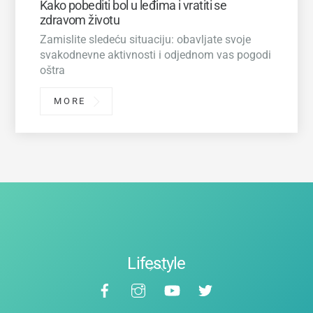
Kako pobediti bol u leđima i vratiti se
zdravom životu
Zamislite sledeću situaciju: obavljate svoje
svakodnevne aktivnosti i odjednom vas pogodi
oštra
MORE
Lifestyle
Back
Facebook
Instagram
YouTube
Twitter
To
Top