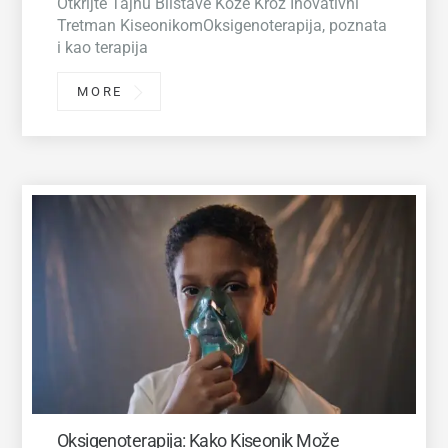
Otkrijte Tajnu Blistave Kože Kroz Inovativni
Tretman KiseonikomOksigenoterapija, poznata
i kao terapija
MORE
Oksigenoterapija: Kako Kiseonik Može