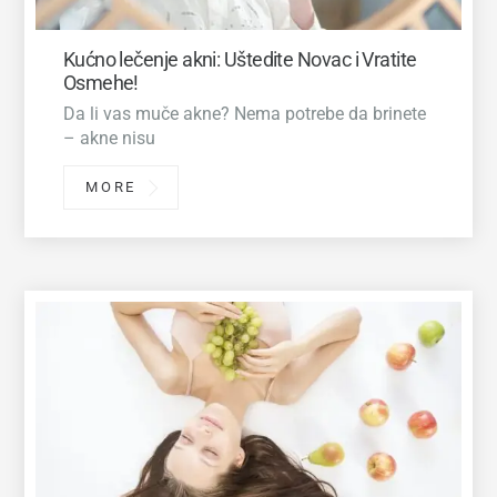
Kućno lečenje akni: Uštedite Novac i Vratite
Osmehe!
Da li vas muče akne? Nema potrebe da brinete
– akne nisu
MORE