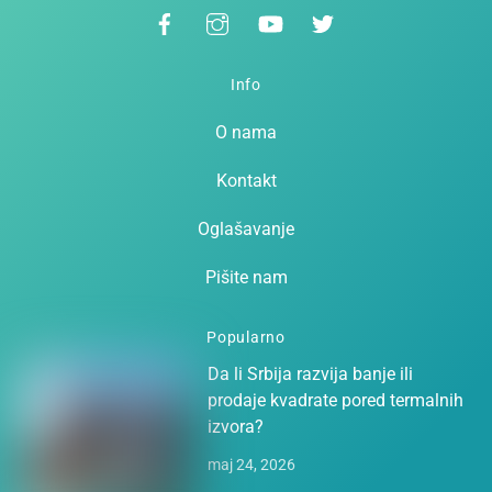
Facebook
Instagram
YouTube
Twitter
To
Top
Info
O nama
Kontakt
Oglašavanje
Pišite nam
Popularno
Da li Srbija razvija banje ili
prodaje kvadrate pored termalnih
izvora?
maj 24, 2026