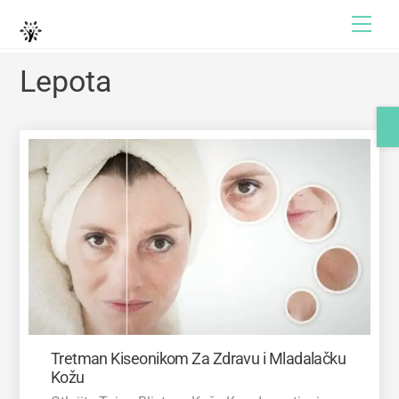
Skip
Skip
Me
to
to
content
content
Lepota
Tretman Kiseonikom Za Zdravu i Mladalačku
Kožu