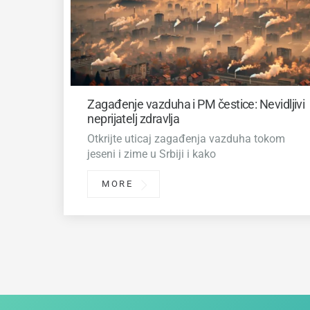
Zagađenje vazduha i PM čestice: Nevidljivi
neprijatelj zdravlja
Otkrijte uticaj zagađenja vazduha tokom
jeseni i zime u Srbiji i kako
MORE