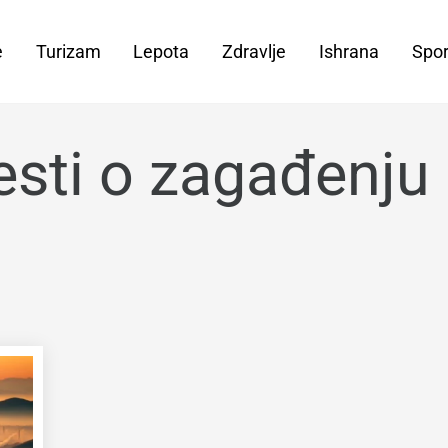
e
Turizam
Lepota
Zdravlje
Ishrana
Spor
esti o zagađenju