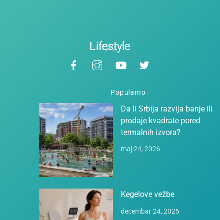
Lifestyle
Back
Facebook
Instagram
YouTube
Twitter
To
Top
Popularno
Da li Srbija razvija banje ili
prodaje kvadrate pored
termalnih izvora?
maj 24, 2026
Kegelove vežbe
decembar 24, 2025