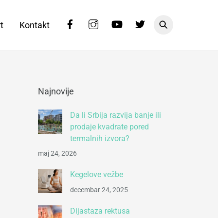
Facebook
Instagram
YouTube
Twitter
t
Kontakt
Najnovije
Da li Srbija razvija banje ili
prodaje kvadrate pored
termalnih izvora?
maj 24, 2026
Kegelove vežbe
decembar 24, 2025
Dijastaza rektusa