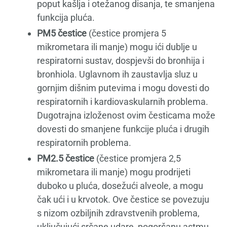
poput kašlja i otežanog disanja, te smanjena
funkcija pluća.
PM5 čestice
(čestice promjera 5
mikrometara ili manje) mogu ići dublje u
respiratorni sustav, dospjevši do bronhija i
bronhiola. Uglavnom ih zaustavlja sluz u
gornjim dišnim putevima i mogu dovesti do
respiratornih i kardiovaskularnih problema.
Dugotrajna izloženost ovim česticama može
dovesti do smanjene funkcije pluća i drugih
respiratornih problema.
PM2.5 čestice
(čestice promjera 2,5
mikrometara ili manje) mogu prodrijeti
duboko u pluća, dosežući alveole, a mogu
čak ući i u krvotok. Ove čestice se povezuju
s nizom ozbiljnih zdravstvenih problema,
uključujući srčane udare, pogoršanu astmu,