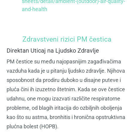
sheets/detail/ambient-(outdoor)-air-quality-
and-health
Zdravstveni rizici PM čestica
Direktan Uticaj na Ljudsko Zdravlje
PM čestice su među najopasnijim zagađivačima
vazduha kada je u pitanju ljudsko zdravlje. Njihova
sposobnost da prodiru duboko u disajne puteve i
pluća čini ih izuzetno štetnim. Kada se ove čestice
udahnu, one mogu izazvati različite respiratorne
probleme, od blagih iritacija do ozbiljnih oboljenja
kao što su astma, bronhitis i hronična opstruktivna
plućna bolest (HOPB).