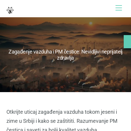
Skip
Skip
Me
to
to
content
content
Zagađenje vazduha i PM čestice: Nevidljivi neprijatelj
zdravlja
Otkrijte uticaj zagađenja vazduha tokom jeseni i
zime u Srbiji i kako se zaštititi. Razumevanje PM
čestica i saveti za bolji kvalitet vazduha.