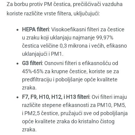
Za borbu protiv PM čestica, prečišćivači vazduha
koriste različite vrste filtera, uključujući:
HEPA filteri
: Visokoefikasni filteri za čestice
u zraku koji uklanjaju najmanje 99,97%
čestica veličine 0,3 mikrona i većih, efikasno
uklanjajući i PM1.
G3 filteri
: Osnovni filteri s efikasnošću od
45%-65% za krupne čestice, koriste se za
predfiltraciju i poboljšanje opće kvalitete
zraka.
F7, F9, H10, H12, i H13 filteri
: Ovi filteri imaju
različite stepene efikasnosti za PM10, PM5,
i PM2,5 čestice, pružajući sve od poboljšanja
opće kvalitete zraka do kristalno čistog
zraka.