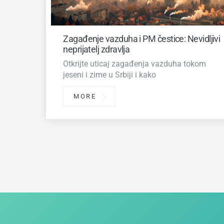
Zagađenje vazduha i PM čestice: Nevidljivi
neprijatelj zdravlja
Otkrijte uticaj zagađenja vazduha tokom
jeseni i zime u Srbiji i kako
MORE