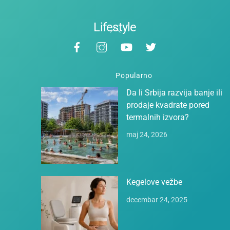
Lifestyle
Back
Facebook
Instagram
YouTube
Twitter
To
Top
Popularno
Da li Srbija razvija banje ili
prodaje kvadrate pored
termalnih izvora?
maj 24, 2026
Kegelove vežbe
decembar 24, 2025