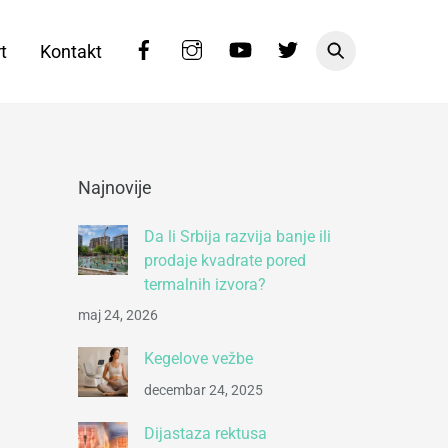
Facebook
Instagram
YouTube
Twitter
t
Kontakt
Najnovije
Da li Srbija razvija banje ili
prodaje kvadrate pored
termalnih izvora?
maj 24, 2026
Kegelove vežbe
decembar 24, 2025
Dijastaza rektusa