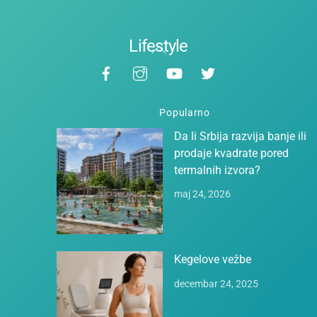
Lifestyle
Back
Facebook
Instagram
YouTube
Twitter
To
Top
Popularno
Da li Srbija razvija banje ili
prodaje kvadrate pored
termalnih izvora?
maj 24, 2026
Kegelove vežbe
decembar 24, 2025