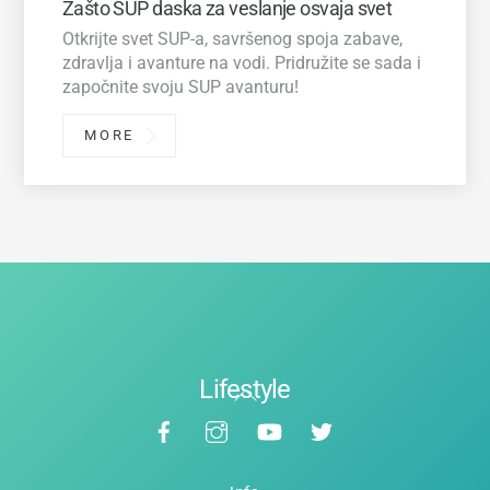
Zašto SUP daska za veslanje osvaja svet
Otkrijte svet SUP-a, savršenog spoja zabave,
zdravlja i avanture na vodi. Pridružite se sada i
započnite svoju SUP avanturu!
MORE
Lifestyle
Back
Facebook
Instagram
YouTube
Twitter
To
Top