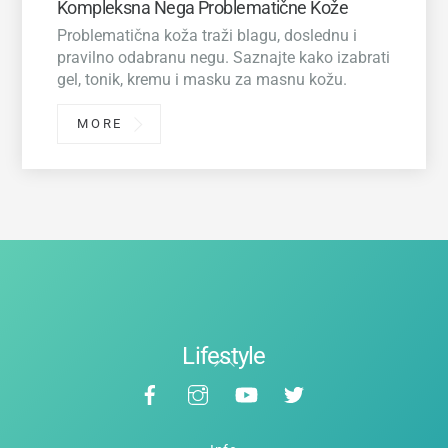
Kompleksna Nega Problematične Kože
Problematična koža traži blagu, doslednu i
pravilno odabranu negu. Saznajte kako izabrati
gel, tonik, kremu i masku za masnu kožu.
MORE
Lifestyle
Back
Facebook
Instagram
YouTube
Twitter
To
Top