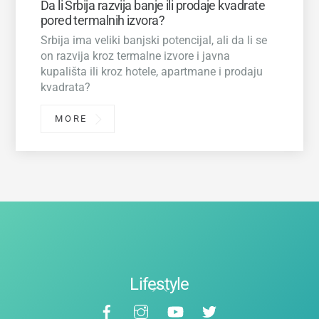
Da li Srbija razvija banje ili prodaje kvadrate
pored termalnih izvora?
Srbija ima veliki banjski potencijal, ali da li se
on razvija kroz termalne izvore i javna
kupališta ili kroz hotele, apartmane i prodaju
kvadrata?
MORE
Lifestyle
Back
Facebook
Instagram
YouTube
Twitter
To