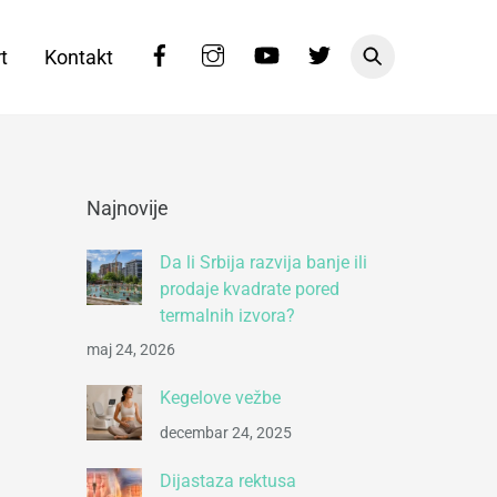
Facebook
Instagram
YouTube
Twitter
t
Kontakt
Najnovije
Da li Srbija razvija banje ili
prodaje kvadrate pored
termalnih izvora?
maj 24, 2026
Kegelove vežbe
decembar 24, 2025
Dijastaza rektusa