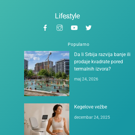
Lifestyle
Back
Facebook
Instagram
YouTube
Twitter
To
Top
Popularno
Da li Srbija razvija banje ili
prodaje kvadrate pored
termalnih izvora?
maj 24, 2026
Kegelove vežbe
decembar 24, 2025