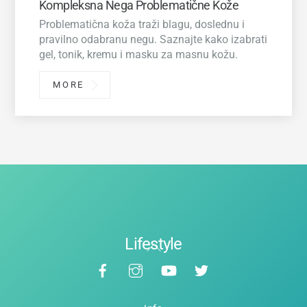
Kompleksna Nega Problematične Kože
Problematična koža traži blagu, doslednu i
pravilno odabranu negu. Saznajte kako izabrati
gel, tonik, kremu i masku za masnu kožu.
MORE
Lifestyle
Back
Facebook
Instagram
YouTube
Twitter
To
Top